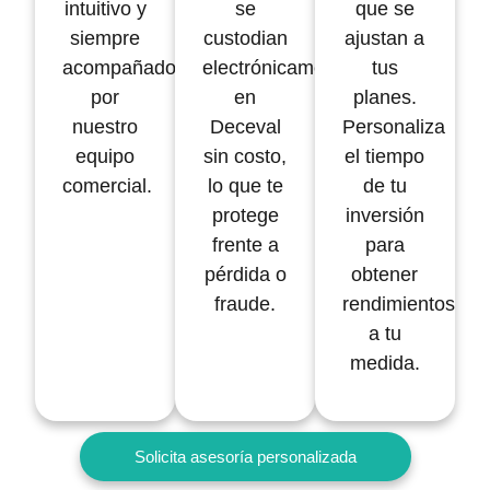
intuitivo y
se
que se
siempre
custodian
ajustan a
acompañado
electrónicamente
tus
por
en
planes.
nuestro
Deceval
Personaliza
equipo
sin costo,
el tiempo
comercial.
lo que te
de tu
protege
inversión
frente a
para
pérdida o
obtener
fraude.
rendimientos
a tu
medida.
Solicita asesoría personalizada