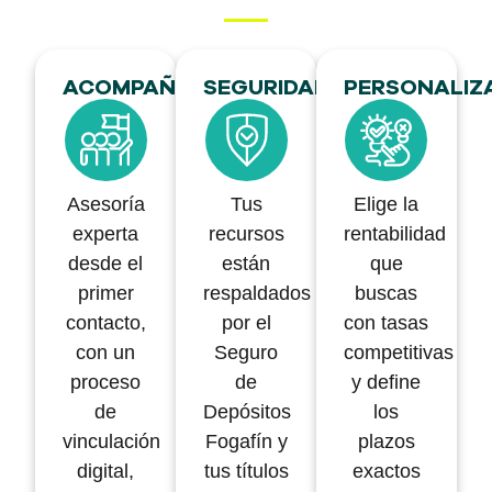
ACOMPAÑAMIENTO
SEGURIDAD
PERSONALIZ
Asesoría
Tus
Elige la
experta
recursos
rentabilidad
desde el
están
que
primer
respaldados
buscas
contacto,
por el
con tasas
con un
Seguro
competitivas
proceso
de
y define
de
Depósitos
los
vinculación
Fogafín y
plazos
digital,
tus títulos
exactos