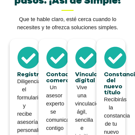
pasos. ¡Así de Simple!
Que te hable claro, esté cerca cuando lo
necesites y te ofrezca soluciones simples.
Regístrate
Contacto
Vinculación
Constanc
comercial
digital
del
Diligencia
nuevo
Un
Vive
el
título
asesor
una
formulario
Recibirás
experto
vinculación
y
la
se
ágil,
recibe
constancia
comunicará
sencilla
asesoría
de tu
contigo
e
personalizada
nuevo