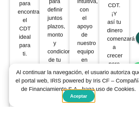
para
intuitiva,
para
CDT.
definir
con
encontrar
¡Y
juntos
el
el
así tu
plazos,
apoyo
CDT
dinero
monto
de
ideal
comenzará
y
nuestro
para
a
condiciones
equipo
ti.
crecer
de tu
en
para
inversión.
todo
Quiero ser cliente Iris
Al continuar la navegación, el usuario autoriza qu
la
momento.
el portal web, IRIS powered by Iris CF – Compañí
construcción
de Financiamiento S.A., haga uso de Cookies.
de tu
Aceptar
futuro!